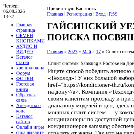
Четверг
Приветствую Вас
гость
06.08.2026
Главная
|
Регистрация
|
Вход
|
RSS
13:37
ГАЙСИНСКИЙ УЕ
Главная
страница
ПОИСКА ПОСВЯЩА
ОБМЕН
КНОПКАМИ
АУДИО И
ВИДЕО
Главная
»
2023
»
Май
»
17
» Cплит систем
Каталог
статей
Cплит системы Samsung в Ростове на До
хроники копа
Ищете способ победить летнюю ж
Форум
«Техолод»! У них большой выбор
ФОТКИ
Гостевая
href="https://kondicioner-th.ru/
книга
на дону</a>. Компания «Техолод»
Обратная
своим клиентам прохладу и при 
связь
диапазону моделей и цен, здесь 
Анекдоты о
копе
мощных сплит-систем — у компан
Каталог
кондиционеры по доступной цене
сайтов
кондиционеров samsung обеспечи
Онлайн игры
страдать от жары. Так что не па
спрашывайте