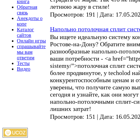
книга
летнюю жару в стиле!
Обратная
связь
Просмотров:
191
|
Дата:
17.05.20
Анекдоты о
копе
Напольно потолочная сплит сист
Каталог
сайтов
Вы ищете идеальную систему кон
Онлайн игры
Ростове-на-Дону? Обратите вним
спрашывайте
разнообразные напольно-потолоч
мы вам
ответим
ваши потребности - <a href="https
Тесты
sistemy/">потолочная сплит сист
Видео
более продвинутое, у techolod н
конкурентоспособным ценам и о
уверены, что получите самую выг
сегодня и узнайте, как они могу
напольно-потолочными сплит-си
лишних затрат!
Просмотров:
151
|
Дата:
16.05.20