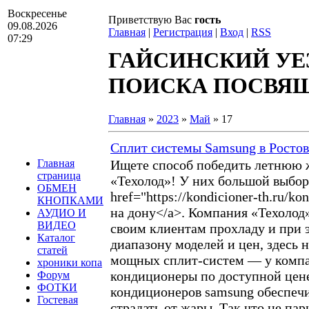
Воскресенье
Приветствую Вас
гость
09.08.2026
Главная
|
Регистрация
|
Вход
|
RSS
07:29
ГАЙСИНСКИЙ УЕ
ПОИСКА ПОСВЯЩА
Главная
»
2023
»
Май
»
17
Cплит системы Samsung в Ростов
Главная
Ищете способ победить летнюю ж
страница
«Техолод»! У них большой выбор
ОБМЕН
href="https://kondicioner-th.ru/
КНОПКАМИ
на дону</a>. Компания «Техолод»
АУДИО И
ВИДЕО
своим клиентам прохладу и при 
Каталог
диапазону моделей и цен, здесь 
статей
мощных сплит-систем — у компан
хроники копа
кондиционеры по доступной цене
Форум
ФОТКИ
кондиционеров samsung обеспечи
Гостевая
страдать от жары. Так что не па