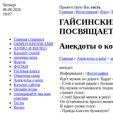
Четверг
Приветствую Вас
гость
06.08.2026
Главная
|
Регистрация
|
Вход
|
18:07
ГАЙСИНСКИ
ПОСВЯЩАЕТС
Главная страница
Анекдоты о ко
ОБМЕН КНОПКАМИ
АУДИО И ВИДЕО
Каталог статей
хроники копа
Главная
»
Анекдоты о копе
»
а
Форум
ФОТКИ
анекдот
Гостевая книга
Информация | |
Фотография
Обратная связь
Идет мужик по дороге. Вдруг
Анекдоты о копе
- Стой и копай рядом с больш
Каталог сайтов
Ну, мужик остановился, подоше
Онлайн игры
слышит голос:
спрашывайте мы вам
- Стой! Бросай мешок в реку!
ответим
Он остановился, бросил мешок,
Тесты
И вдруг снова голос:
Видео
- Правда классно булькнуло!