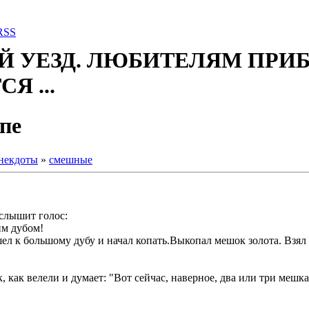
RSS
Й УЕЗД. ЛЮБИТЕЛЯМ ПРИ
Я ...
пе
некдоты
»
смешные
 слышит голос:
им дубом!
л к большому дубу и начал копать.Выкопал мешок золота. Взял е
 как велели и думает: "Вот сейчас, наверное, два или три мешка