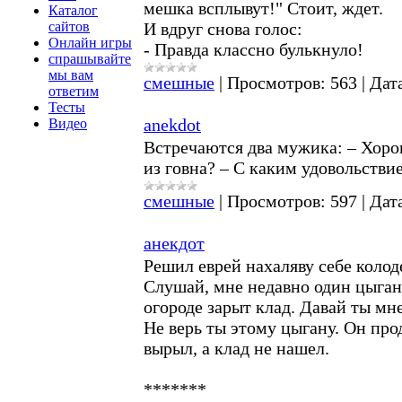
мешка всплывут!" Стоит, ждет.
Каталог
И вдруг снова голос:
сайтов
Онлайн игры
- Правда классно булькнуло!
спрашывайте
мы вам
смешные
|
Просмотров:
563
|
Дат
ответим
Тесты
anekdot
Видео
Встречаются два мужика: – Хор
из говна? – С каким удовольстви
смешные
|
Просмотров:
597
|
Дат
анекдот
Решил еврей нахаляву себе колод
Слушай, мне недавно один цыган 
огороде зарыт клад. Давай ты мне
Не верь ты этому цыгану. Он про
вырыл, а клад не нашел.
*******