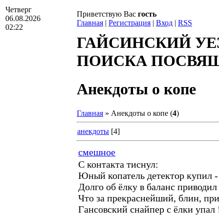
Четверг
Приветствую Вас
гость
06.08.2026
Главная
|
Регистрация
|
Вход
|
RSS
02:22
ГАЙСИНСКИЙ УЕ
ПОИСКА ПОСВЯЩА
Анекдоты о копе
Главная
»
Анекдоты о копе
(
4
)
анекдоты
[4]
смешное
С контакта тиснул:
Юный копатель детектор купил -
Долго об ёлку в баланс приводил
Что за прекраснейший, блин, пр
Гансовский снайпер с ёлки упал 