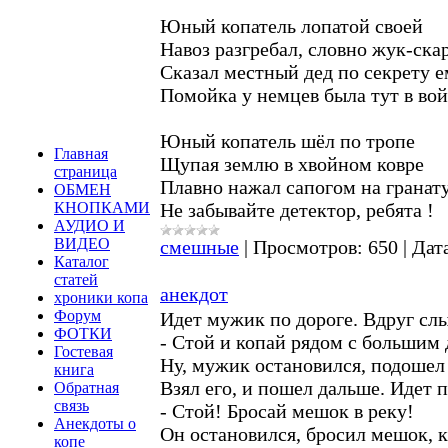
Юный копатель лопатой своей
Навоз разгребал, словно жук-ска
Сказал местный дед по секрету 
Помойка у немцев была тут в во
Юный копатель шёл по тропе
Главная
Щупая землю в хвойном ковре
страница
Плавно нажал сапогом на гранату
ОБМЕН
Не забывайте детектор, ребята !
КНОПКАМИ
АУДИО И
ВИДЕО
смешные
|
Просмотров:
650
|
Дат
Каталог
статей
анекдот
хроники копа
Форум
Идет мужик по дороге. Вдруг сл
ФОТКИ
- Стой и копай рядом с большим
Гостевая
Ну, мужик остановился, подошел
книга
Взял его, и пошел дальше. Идет п
Обратная
связь
- Стой! Бросай мешок в реку!
Анекдоты о
Он остановился, бросил мешок, ка
копе