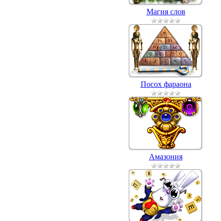
Магия слов
Посох фараона
Амазония