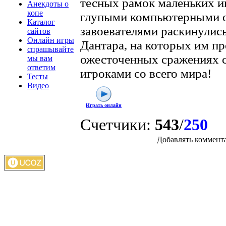
тесных рамок маленьких и
Анекдоты о
копе
глупыми компьютерными о
Каталог
завоевателями раскинулис
сайтов
Онлайн игры
Дантара, на которых им пр
спрашывайте
ожесточенных сражениях 
мы вам
ответим
игроками со всего мира!
Тесты
Видео
Играть онлайн
Счетчики
:
543
/
250
Добавлять коммента