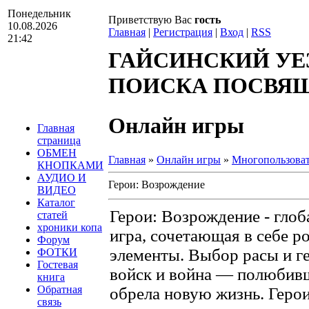
Понедельник
Приветствую Вас
гость
10.08.2026
Главная
|
Регистрация
|
Вход
|
RSS
21:42
ГАЙСИНСКИЙ УЕ
ПОИСКА ПОСВЯЩА
Онлайн игры
Главная
страница
ОБМЕН
Главная
»
Онлайн игры
»
Многопользоват
КНОПКАМИ
АУДИО И
Герои: Возрождение
ВИДЕО
Каталог
Герои: Возрождение - глоб
статей
хроники копа
игра, сочетающая в себе р
Форум
элементы. Выбор расы и ге
ФОТКИ
Гостевая
войск и война — полюбивш
книга
Обратная
обрела новую жизнь. Геро
связь