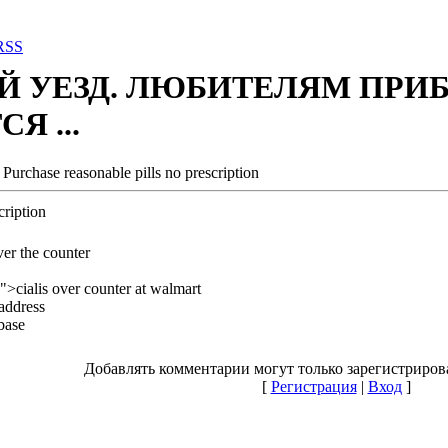
RSS
Й УЕЗД. ЛЮБИТЕЛЯМ ПРИ
Я ...
Purchase reasonable pills no prescription
cription
over the counter
g">cialis over counter at walmart
 address
base
Добавлять комментарии могут только зарегистриров
[
Регистрация
|
Вход
]