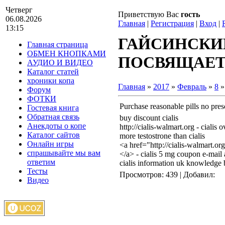
Четверг
Приветствую Вас
гость
06.08.2026
Главная
|
Регистрация
|
Вход
|
13:15
ГАЙСИНСКИ
Главная страница
ОБМЕН КНОПКАМИ
ПОСВЯЩАЕТС
АУДИО И ВИДЕО
Каталог статей
хроники копа
Главная
»
2017
»
Февраль
»
8
» 
Форум
ФОТКИ
Purchase reasonable pills no pres
Гостевая книга
Обратная связь
buy discount cialis
Анекдоты о копе
http://cialis-walmart.org - cialis 
Каталог сайтов
more testostrone than cialis
Онлайн игры
<a href="http://cialis-walmart.or
спрашывайте мы вам
</a> - cialis 5 mg coupon e-mail
ответим
cialis information uk knowledge 
Тесты
Просмотров
: 439 |
Добавил
:
Видео