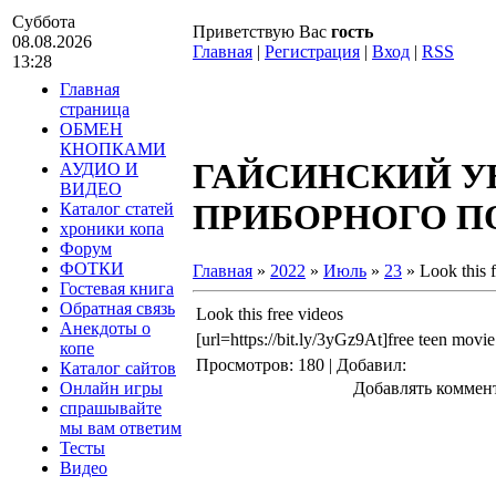
Суббота
Приветствую Вас
гость
08.08.2026
Главная
|
Регистрация
|
Вход
|
RSS
13:28
Главная
страница
ОБМЕН
КНОПКАМИ
ГАЙСИНСКИЙ У
АУДИО И
ВИДЕО
ПРИБОРНОГО ПО
Каталог статей
хроники копа
Форум
ФОТКИ
Главная
»
2022
»
Июль
»
23
» Look this f
Гостевая книга
Обратная связь
Look this free videos
Анекдоты о
[url=https://bit.ly/3yGz9At]free teen movie[
копе
Просмотров
: 180 |
Добавил
:
Каталог сайтов
Онлайн игры
Добавлять коммент
спрашывайте
мы вам ответим
Тесты
Видео