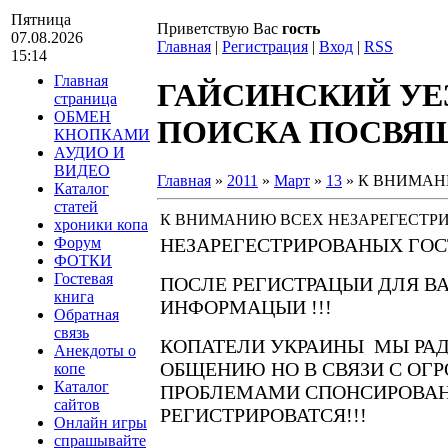
Пятница
Приветствую Вас
гость
07.08.2026
Главная
|
Регистрация
|
Вход
|
RSS
15:14
Главная
ГАЙСИНСКИЙ УЕ
страница
ОБМЕН
ПОИСКА ПОСВЯЩА
КНОПКАМИ
АУДИО И
ВИДЕО
Главная
»
2011
»
Март
»
13
» К ВНИМАН
Каталог
статей
К ВНИМАНИЮ ВСЕХ НЕЗАРЕГЕСТР
хроники копа
Форум
НЕЗАРЕГЕСТРИРОВАНЫХ ГОС
ФОТКИ
Гостевая
ПОСЛЕ РЕГИСТРАЦЫИ ДЛЯ В
книга
ИНФОРМАЦЫИ !!!
Обратная
связь
КОПАТЕЛИ УКРАИНЫ МЫ РАД
Анекдоты о
ОБЩЕНИЮ НО В СВЯЗИ С О
копе
Каталог
ПРОБЛЕМАМИ СПОНСИРОВАН
сайтов
РЕГИСТРИРОВАТСЯ!!!
Онлайн игры
спрашывайте