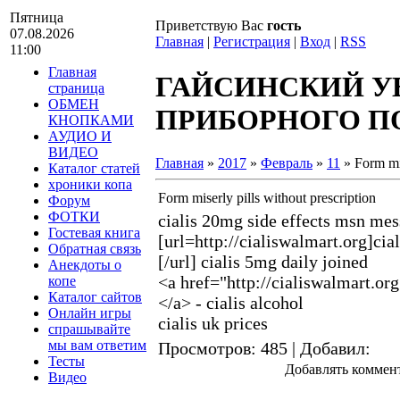
Пятница
Приветствую Вас
гость
07.08.2026
Главная
|
Регистрация
|
Вход
|
RSS
11:00
Главная
ГАЙСИНСКИЙ У
страница
ОБМЕН
ПРИБОРНОГО ПО
КНОПКАМИ
АУДИО И
ВИДЕО
Главная
»
2017
»
Февраль
»
11
» Form mis
Каталог статей
хроники копа
Form miserly pills without prescription
Форум
ФОТКИ
cialis 20mg side effects msn me
Гостевая книга
[url=http://cialiswalmart.org]cia
Обратная связь
[/url] cialis 5mg daily joined
Анекдоты о
<a href="http://cialiswalmart.org
копе
Каталог сайтов
</a> - cialis alcohol
Онлайн игры
cialis uk prices
спрашывайте
мы вам ответим
Просмотров
: 485 |
Добавил
:
Тесты
Добавлять коммент
Видео