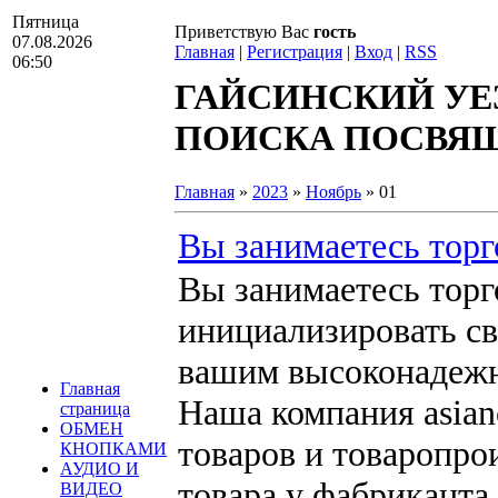
Пятница
Приветствую Вас
гость
07.08.2026
Главная
|
Регистрация
|
Вход
|
RSS
06:50
ГАЙСИНСКИЙ УЕ
ПОИСКА ПОСВЯЩА
Главная
»
2023
»
Ноябрь
»
01
Вы занимаетесь торг
Вы занимаетесь торг
инициализировать с
вашим высоконадежн
Главная
Наша компания asian
страница
ОБМЕН
товаров и товаропро
КНОПКАМИ
АУДИО И
товара у фабриканта
ВИДЕО