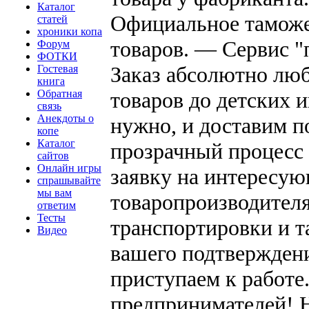
Каталог
Официальное таможе
статей
хроники копа
товаров. — Сервис "п
Форум
ФОТКИ
Заказ абсолютно люб
Гостевая
книга
Обратная
товаров до детских 
связь
Анекдоты о
нужно, и доставим п
копе
Каталог
прозрачный процесс 
сайтов
Онлайн игры
заявку на интересу
спрашывайте
мы вам
товаропроизводителя
ответим
Тесты
транспортировки и т
Видео
вашего подтвержден
приступаем к работе
предпринимателей! 